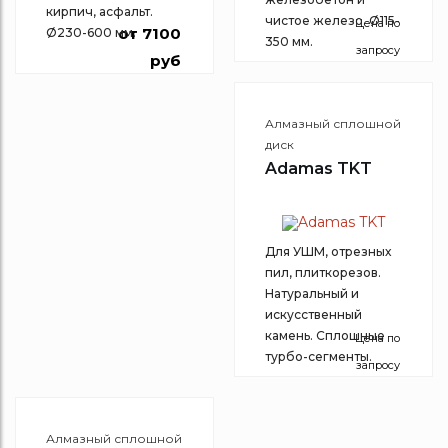
кирпич, асфальт.
чистое железо. Ø115-
Цена по
от 7100
Ø230-600 мм.
350 мм.
запросу
руб
Алмазный сплошной
диск
Adamas TKT
Для УШМ, отрезных
пил, плиткорезов.
Натуральный и
искусственный
камень. Сплошные
Цена по
турбо-сегменты.
запросу
Алмазный сплошной