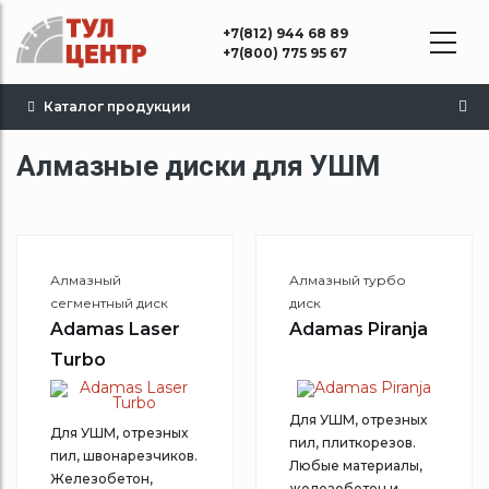
Перейти
+7(812) 944 68 89
к
+7(800) 775 95 67
основному
содержанию
Каталог продукции
Алмазные диски для УШМ
Алмазный
Алмазный турбо
сегментный диск
диск
Adamas Laser
Adamas Piranja
Turbo
Для УШМ, отрезных
Для УШМ, отрезных
пил, плиткорезов.
пил, швонарезчиков.
Любые материалы,
Железобетон,
железобетон и