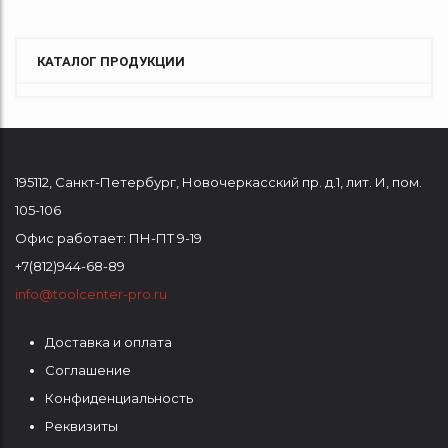
КАТАЛОГ ПРОДУКЦИИ
195112
,
Санкт-Петербург
,
Новочеркасский пр. д.1, лит. И, пом.
105-106
Офис работает: ПН-ПТ 9-19
+7(812)944-68-89
info@toolcenter-pro.ru
Доставка и оплата
ФУТЕР
Соглашение
1
Конфиденциальность
Реквизиты