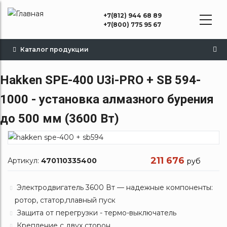
Перейти
+7(812) 944 68 89
к
+7(800) 775 95 67
основному
содержанию
Каталог продукции
Hakken SPE-400 U3i-PRO + SB 594-
1000 - установка алмазного бурения
до 500 мм (3600 Вт)
211 676
Артикул:
470110335400
руб
Электродвигатель 3600 Вт — надежные компоненты:
ротор, статор,плавный пуск
Защита от перегрузки - термо-выключатель
Крепление с двух сторон